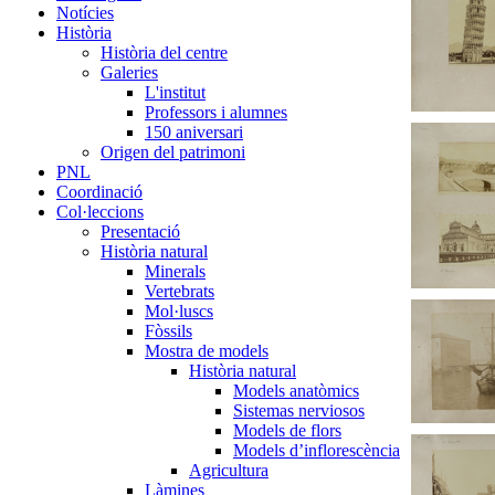
Notícies
Història
Història del centre
Galeries
L'institut
Professors i alumnes
150 aniversari
Origen del patrimoni
PNL
Coordinació
Col·leccions
Presentació
Història natural
Minerals
Vertebrats
Mol·luscs
Fòssils
Mostra de models
Història natural
Models anatòmics
Sistemas nerviosos
Models de flors
Models d’inflorescència
Agricultura
Làmines