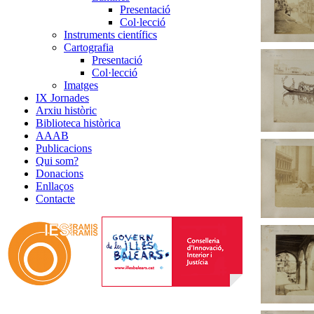
Presentació
Col·lecció
Instruments científics
Cartografia
Presentació
Col·lecció
Imatges
IX Jornades
Arxiu històric
Biblioteca històrica
AAAB
Publicacions
Qui som?
Donacions
Enllaços
Contacte