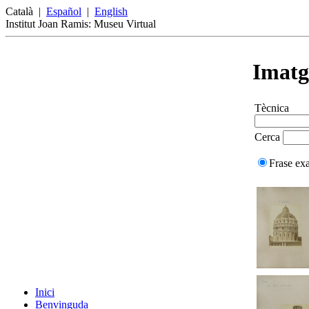
Català
|
Español
|
English
Institut Joan Ramis: Museu Virtual
Imatg
Tècnica
Cerca
Frase ex
Inici
Benvinguda