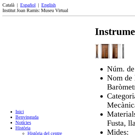
Català
|
Español
|
English
Institut Joan Ramis: Museu Virtual
Instrumen
Núm. de 
Nom de l
Baròmetr
Categori
Mecànica
Inici
Material
Benvinguda
Fusta, ll
Notícies
Història
Mides:
Història del centre