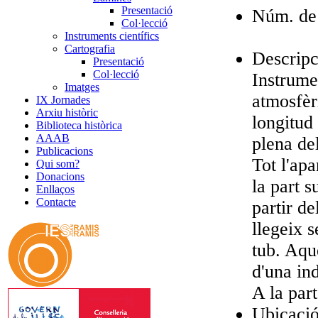
Presentació
Núm. de 
Col·lecció
Instruments científics
Cartografia
Descripc
Presentació
Col·lecció
Instrume
Imatges
atmosfèr
IX Jornades
Arxiu històric
longitud 
Biblioteca històrica
AAAB
plena del
Publicacions
Tot l'apa
Qui som?
Donacions
la part 
Enllaços
Contacte
partir de
llegeix s
tub. Aqu
d'una in
A la par
Ubicació