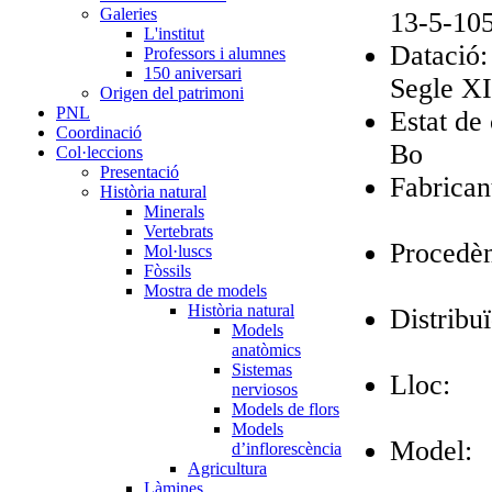
Galeries
13-5-10
L'institut
Datació:
Professors i alumnes
150 aniversari
Segle X
Origen del patrimoni
PNL
Estat de
Coordinació
Bo
Col·leccions
Presentació
Fabrican
Història natural
Minerals
Vertebrats
Procedèn
Mol·luscs
Fòssils
Mostra de models
Història natural
Distribuï
Models
anatòmics
Sistemas
Lloc:
nerviosos
Models de flors
Models
Model:
d’inflorescència
Agricultura
Làmines