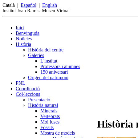
Català
|
Español
|
English
Institut Joan Ramis: Museu Virtual
Inici
Benvinguda
Notícies
Història
Història del centre
Galeries
L'institut
Professors i alumnes
150 aniversari
Origen del patrimoni
PNL
Coordinació
Col·leccions
Presentació
Història natural
Minerals
Vertebrats
Història 
Mol·luscs
Fòssils
Mostra de models