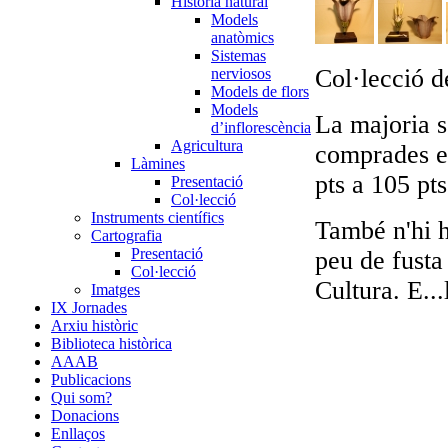
Història natural
Models
anatòmics
Sistemas
Col·lecció d
nerviosos
Models de flors
Models
La majoria s
d’inflorescència
Agricultura
comprades en
Làmines
pts a 105 pt
Presentació
Col·lecció
Instruments científics
També n'hi h
Cartografia
Presentació
peu de fusta
Col·lecció
Cultura. E..
Imatges
IX Jornades
Arxiu històric
Biblioteca històrica
AAAB
Publicacions
Qui som?
Donacions
Enllaços