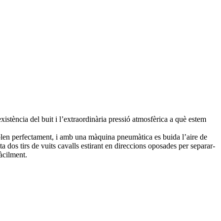
istència del buit i l’extraordinària pressió atmosfèrica a què estem
blen perfectament, i amb una màquina pneumàtica es buida l’aire de
ta dos tirs de vuits cavalls estirant en direccions oposades per separar-
fàcilment.