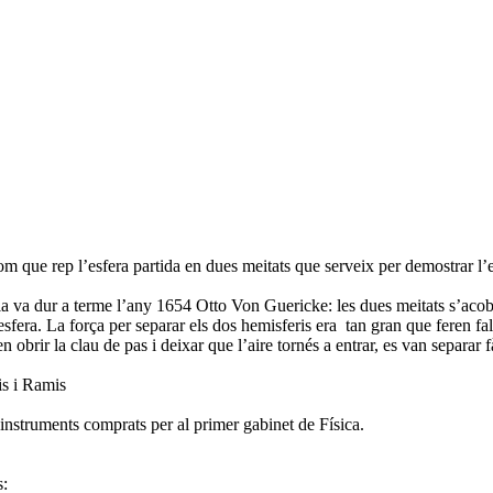
m que rep l’esfera partida en dues meitats que serveix per demostrar l’ex
la va dur a terme l’any 1654 Otto Von Guericke: les dues meitats s’aco
’esfera. La força per separar els dos hemisferis era tan gran que feren fal
en obrir la clau de pas i deixar que l’aire tornés a entrar, es van separar 
s i Ramis
 d'instruments comprats per al primer gabinet de Física.
s: