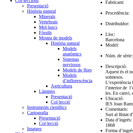
Col·leccions
Fabricant:
Presentació
Història natural
Procedència:
Minerals
Vertebrats
Distribuïdor:
Mol·luscs
Fòssils
Lloc:
Mostra de models
Barcelona
Història natural
Model:
Models
anatòmics
Núm. de sèrie:
Sistemas
nerviosos
Descripció:
Models de flors
Aquest és el no
Models
sotmesos.
d’inflorescència
L’experiència 
Agricultura
l’interior de l
Làmines
les. En canvi, 
Presentació
Ubicació:
Col·lecció
IES Joan Rami
Instruments científics
Comentaris:
Cartografia
Surt al llistat
Presentació
Data d’ingrés:
Col·lecció
1868
Imatges
Forma d’ingré