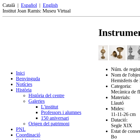
Català
|
Español
|
English
Institut Joan Ramis: Museu Virtual
Instrumen
Núm. de regist
Inici
Nom de l'objec
Benvinguda
Hemisferis d
Notícies
Categoria:
Història
Mecànica de fl
Història del centre
Materials:
Galeries
Llautó
L'institut
Mides:
Professors i alumnes
11-11-26 cm
150 aniversari
Datació:
Origen del patrimoni
Segle XIX
PNL
Estat de conse
Coordinació
Bo