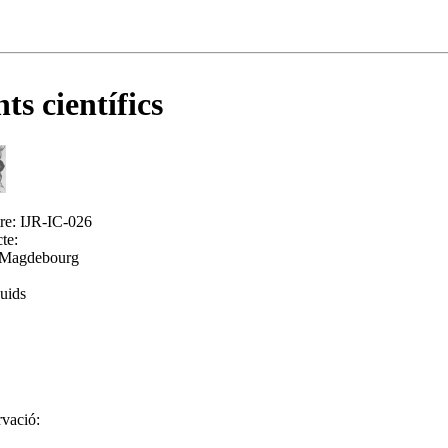
ts científics
re:
IJR-IC-026
te:
e Magdebourg
uids
rvació: