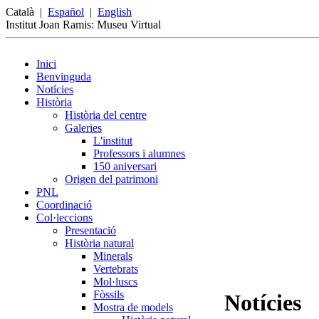
Català
|
Español
|
English
Institut Joan Ramis: Museu Virtual
Inici
Benvinguda
Notícies
Història
Història del centre
Galeries
L'institut
Professors i alumnes
150 aniversari
Origen del patrimoni
PNL
Coordinació
Col·leccions
Presentació
Història natural
Minerals
Vertebrats
Mol·luscs
Fòssils
Notícies
Mostra de models